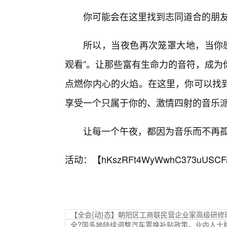
你可能会在这里找到志同道合的朋
所以，当夜色再次笼罩大地，当你感
观看”。让那些富有生命力的音符，成为
点燃你内心的火焰。在这里，你可以找到
享受一个只属于你的、激情四射的音乐
让每一个午夜，都因为音乐而不再
活动：【
hKszRFt4WyWwhC373uUSCF
【全会{动}态】朝阳区工商联民营企业家高级研修
全?国多地陆续调整汽车置换补贴政策，业内人士称