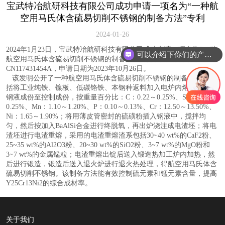
宝武特冶航研科技有限公司成功申请一项名为“一种航
空用马氏体含硫易切削不锈钢的制备方法”专利
2024-01-26
2024年1月23日，宝武特冶航研科技有限公司成功申请一项名为“一种
可以介绍下你们的产品么
航空用马氏体含硫易切削不锈钢的制备方法”专利，申请公布号
CN117431454A，申请日期为2023年10月26日。
该发明公开了一种航空用马氏体含硫易切削不锈钢的制备方法，包
括将工业纯铁、镍板、低碳铬铁、本钢种返料加入电炉内熔炼，调整
钢液成份至控制成份，按重量百分比：C：0.22～0.25%、Si：0.10～
0.25%、Mn：1.10～1.20%、P：0.10～0.13%、Cr：12.50～13.50%、
Ni：1.65～1.90%；将用薄皮管密封的硫磺粉插入钢液中，搅拌均
匀，然后按加入BaAlSi合金进行终脱氧，再出炉浇注成电渣坯；将电
渣坯进行电渣重熔，采用的电渣重熔渣系包括30~40 wt%的CaF2粉、
25~35 wt%的Al2O3粉、20~30 wt%的SiO2粉、3~7 wt%的MgO粉和
3~7 wt%的金属锰粒；电渣重熔出锭后送入锻造热加工炉内加热，然
后进行锻造，锻造后送入退火炉进行退火热处理，得航空用马氏体含
硫易切削不锈钢。该制备方法能有效控制硫元素和锰元素含量，提高
Y25Cr13Ni2的综合成材率。
关于我们